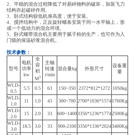
2、平稳的混合过程降低了对易碎物料的破坏，加装飞刀
结构亦起破碎作用。
3、卧式结构较低机身高度，便于安装。
4、搅拌结构中，正反旋转螺条安装于同一水平轴上，形
成一个低动力的混合环境。
5、卧式螺带混合机主要用于腻子粉的生产，也可作为入
门级的保温砂浆混合机。
技术参数：
全
电机
主轴
容
设备重
型号
功率
转速
混合量kg
外形尺寸
积
量
kw
r/min
3
M
WLD-
5.5
0.5
63
150~350
2372*812*1272
1050kg
0.5
WLD-
11
1.0
43
300~700
2700*1036*1574
1760Kg
1.0
WLD-
15
2.0
33
600~1400
3356*1236*1774
2500Kg
2.0
WLD-
18.5
3.0
33
900-2100
3356*1336*2024
3400Kg
3.0