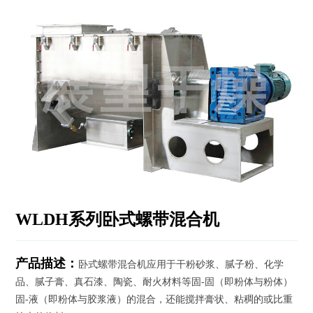
资
讯
工
程
案
例
客
户
服
务
WLDH系列卧式螺带混合机
联
系
我
们
产品描述：
卧式螺带混合机应用于干粉砂浆、腻子粉、化学
品、腻子膏、真石漆、陶瓷、耐火材料等固-固（即粉体与粉体）
English
固-液（即粉体与胶浆液）的混合，还能搅拌膏状、粘稠的或比重