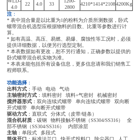
WLD-
1200-
22
4.0
33
4210*1414*2108
4200Kg
4.0
2800
注
：
* 表中混合量是以比重为1的粉料为介质所测数据，卧式
螺带混合机选型应根据物料的目数、比重等参数进行计
算。
* 如有高温、高压、易燃、易爆、腐蚀性等工况时，必须
提供详细数据，以便另行选型定制。
* 本表数据如有更改，恕不另行通知，正确参数以提供的
卧式螺带混合机实物为准。
* 本表未能包括所有设备信息，更多信息请和我们销售工
程师联系。
功能选择
：
出料方式
：手动 电动 气动
主轴密封方式
：填料密封 填料+气密封 机械密封
搅拌器形式
：双向连续式螺带 单向连续式螺带 双向断
开式螺带 单向断开式螺带
驱动方式
：直联式 分体式（皮带/链条）
混合机材质
：碳钢 物料接触不锈钢（SS304/SS316） 全
部不锈钢（SS304/SS316） 内部涂层
主轴
：单段式 多段式
筒体开口
：标准法兰口 快开式投料口 除尘器口 人工