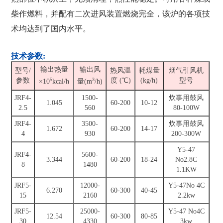
柴作燃料，并配有二次进风装置燃烧完全，该炉的各项技
术均达到了国内水平。
技术参数:
输出热量
输出风
型号/
热风温
耗煤量
烟气引风机
参数
5
3
度 (℃)
(kg/h)
型号
×10
kcal/h
量(m
/h)
JRF4-
1500-
炊事用鼓风
1.045
60-200
10-12
2.5
560
80-100W
JRF4-
3500-
炊事用鼓风
1.672
60-200
14-17
4
930
200-300W
Y5-47
JRF4-
5600-
3.344
60-200
18-24
No2.8C
8
1480
1.1KW
JRF5-
12000-
Y5-47No 4C
6.270
60-300
40-45
15
2160
2.2kw
JRF5-
25000-
Y5-47 No4C
12.54
60-300
80-85
30
4330
3kw