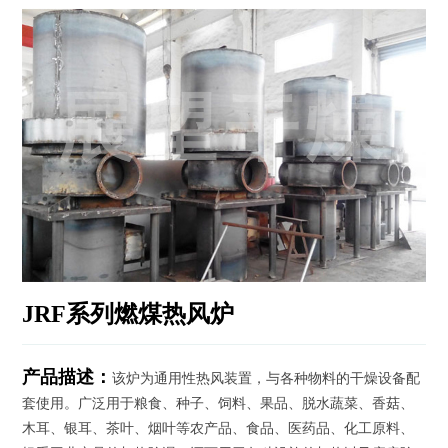
资
讯
工
程
案
例
客
户
服
务
JRF系列燃煤热风炉
联
系
我
们
产品描述：
该炉为通用性热风装置，与各种物料的干燥设备配
套使用。广泛用于粮食、种子、饲料、果品、脱水蔬菜、香菇、
English
木耳、银耳、茶叶、烟叶等农产品、食品、医药品、化工原料、